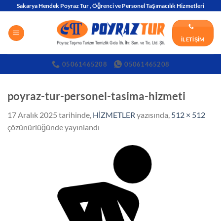
İçeriğe
Sakarya Hendek Poyraz Tur , Öğrenci ve Personel Taşımacılık Hizmetleri
atla
İLETIŞIM
05061465208
05061465208
poyraz-tur-personel-tasima-hizmeti
17 Aralık 2025
tarihinde,
HİZMETLER
yazısında,
512 × 512
çözünürlüğünde yayınlandı